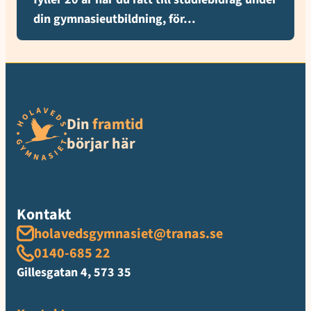
din gymnasieutbildning, för…
Din
framtid
börjar här
Kontakt
holavedsgymnasiet@tranas.se
0140-685 22
Gillesgatan 4, 573 35