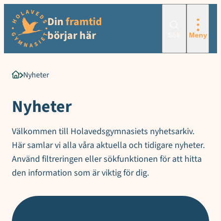
Hoppa
Din
framtid
till
innehåll
börjar här
Sök
Meny
Nyheter
Startsida
Nyheter
Välkommen till Holavedsgymnasiets nyhetsarkiv.
Här samlar vi alla våra aktuella och tidigare nyheter.
Använd filtreringen eller sökfunktionen för att hitta
den information som är viktig för dig.