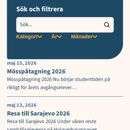
Sök och filtrera
Sök
nyheter
Filtrera
Filtrera
Filtrera
Kategori
År
Månader
på
på
på
kategori
år
månad
maj 15, 2026
Mösspåtagning 2026
Mösspåtagning 2026 Nu börjar studenttiden på
riktigt för årets avgångselever…
maj 13, 2026
Resa till Sarajevo 2026
Resa till Sarajevo 2026 Under våren reste
samhällseleverna på Holavedsgymnasiet…