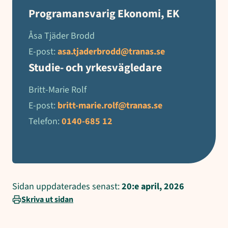
Programansvarig Ekonomi, EK
Åsa Tjäder Brodd
E-post:
asa.tjaderbrodd@tranas.se
Studie- och yrkesvägledare
Britt-Marie Rolf
E-post:
britt-marie.rolf@tranas.se
Telefon:
0140-685 12
Sidan uppdaterades senast:
20:e april, 2026
Skriva ut sidan