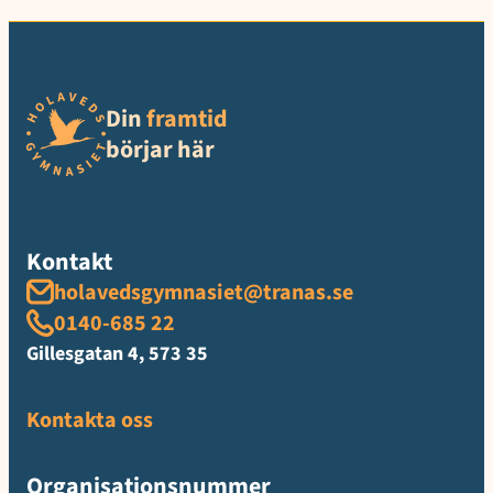
Din
framtid
börjar här
Kontakt
holavedsgymnasiet@tranas.se
0140-685 22
Gillesgatan 4, 573 35
Kontakta oss
Organisationsnummer