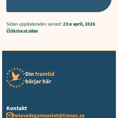
Sidan uppdaterades senast:
23:e april, 2026
Skriva ut sidan
Din
framtid
börjar här
Kontakt
holavedsgymnasiet@tranas.se