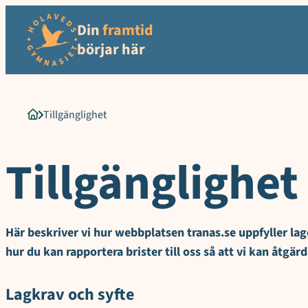
Sökord för intern sökning: Tillgänglighet, Lagkrav och syfte, Omfa
Hoppa
Din
framtid
till
innehåll
börjar här
Tillgänglighet
Startsida
Tillgänglighet
Här beskriver vi hur webbplatsen tranas.se uppfyller lage
hur du kan rapportera brister till oss så att vi kan åtgär
Lagkrav och syfte