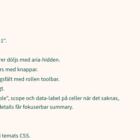
1".
rer döljs med aria-hidden.
yrs med knappar.
sfält med rollen toolbar.
t.
"table", scope och data-label på celler när det saknas,
details får fokuserbar summary.
i temats CSS.