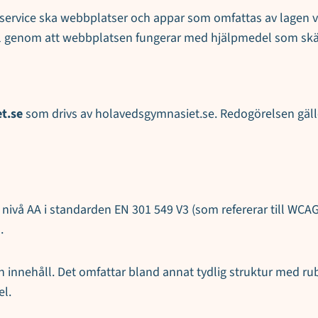
lig service ska webbplatser och appar som omfattas av lagen v
pel genom att webbplatsen fungerar med hjälpmedel som skärm
t.se
som drivs av holavedsgymnasiet.se. Redogörelsen gäll
vå AA i standarden EN 301 549 V3 (som refererar till WCAG 2.1
.
ch innehåll. Det omfattar bland annat tydlig struktur med rub
l.