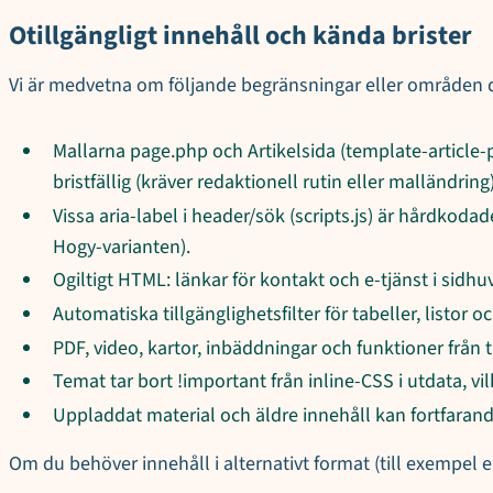
Otillgängligt innehåll och kända brister
Vi är medvetna om följande begränsningar eller områden där 
Mallarna page.php och Artikelsida (template-article-p
bristfällig (kräver redaktionell rutin eller malländring)
Vissa aria-label i header/sök (scripts.js) är hårdkoda
Hogy-varianten).
Ogiltigt HTML: länkar för kontakt och e-tjänst i sid
Automatiska tillgänglighetsfilter för tabeller, list
PDF, video, kartor, inbäddningar och funktioner från til
Temat tar bort !important från inline-CSS i utdata, vi
Uppladdat material och äldre innehåll kan fortfaran
Om du behöver innehåll i alternativt format (till exempel 