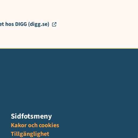
et hos DIGG (digg.se)
Sidfotsmeny
Kakor och cookies
Tillgänglighet