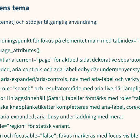
sens tema
emat) och stödjer tillgänglig användning:
andningspunkt för fokus på elementet main med tabindex="-
age_attributes().
 aria-current="page" för aktuell sida; dekorative separato
ded, aria-controls och aria-labelledby där undermenyer st
ia-expanded/aria-controls, nav med aria-label och verktyg
, role="search" och resultatområde med aria-live där lämplig
 listor i inläggsinnehåll (Safari), tabeller förstärks med role=
iska knapplänketiketter kompletteras med aria-label, core/
er aria-expanded, aria-busy under laddning med mera.
e="region" för statisk variant.
n och focusable="false"; fokus markeras med focus-visible 