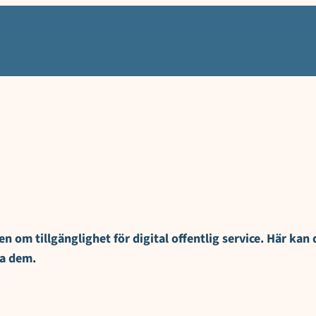
ttning, Efterlevnad och teknisk standard, Tillgänglighetsanpassning
n om tillgänglighet för digital offentlig service. Här kan
da dem.