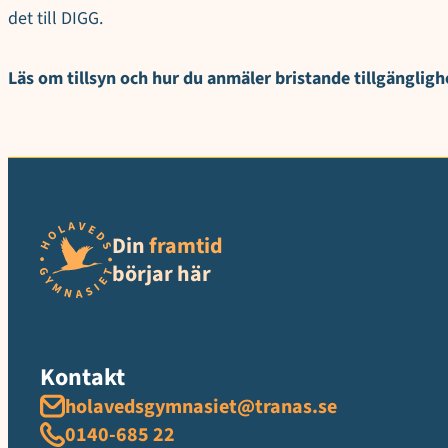
det till DIGG.
Läs om tillsyn och hur du anmäler bristande tillgängligh
Din
framtid
börjar här
Kontakt
holavedsgymnasiet@tranas.se
0140-685 22