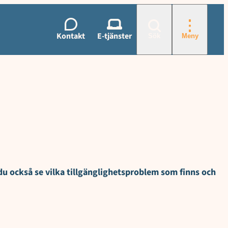
ar i webbplatsens tema, Otillgängligt innehåll och kända brister, Hu
Kontakt
E-tjänster
Sök
Meny
 du också se vilka tillgänglighetsproblem som finns och