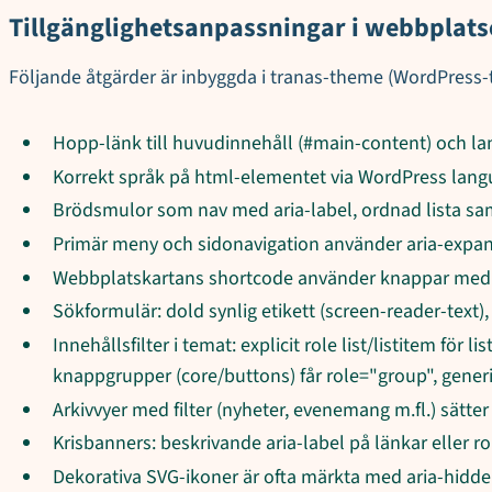
Tillgänglighetsanpassningar i webbplat
Följande åtgärder är inbyggda i tranas-theme (WordPress-t
Hopp-länk till huvudinnehåll (#main-content) och l
Korrekt språk på html-elementet via WordPress langu
Brödsmulor som nav med aria-label, ordnad lista samt
Primär meny och sidonavigation använder aria-expan
Webbplatskartans shortcode använder knappar med ar
Sökformulär: dold synlig etikett (screen-reader-text)
Innehållsfilter i temat: explicit role list/listitem för
knappgrupper (core/buttons) får role="group", gener
Arkivvyer med filter (nyheter, evenemang m.fl.) sätt
Krisbanners: beskrivande aria-label på länkar eller rol
Dekorativa SVG-ikoner är ofta märkta med aria-hidde