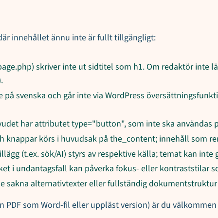
innehållet ännu inte är fullt tillgängligt:
age.php) skriver inte ut sidtitel som h1. Om redaktör inte lä
.
de på svenska och går inte via WordPress översättningsfunktion
huvudet har attributet type="button", som inte ska användas 
or och knappar körs i huvudsak på the_content; innehåll som
lägg (t.ex. sök/AI) styrs av respektive källa; temat kan inte g
lket i undantagsfall kan påverka fokus- eller kontraststilar 
de sakna alternativtexter eller fullständig dokumentstruktu
en PDF som Word-fil eller uppläst version) är du välkommen a