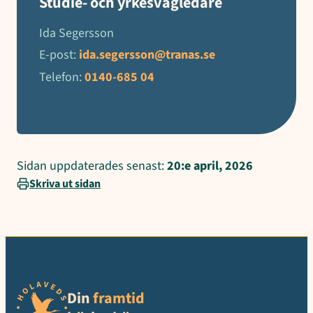
Studie- och yrkesvägledare
Ida Segersson
E-post:
ida.segersson@tranas.se
Telefon:
0140-685 04
Sidan uppdaterades senast:
20:e april, 2026
Skriva ut sidan
Din
framtid