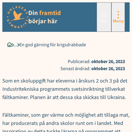
Sökord för intern sökning: En god gärning för krigsdrabbade
Hoppa
Din
framtid
till
innehåll
börjar här
Sök
Meny
En god gärning för krigsdrabbade
Startsida
Publicerad:
oktober 26, 2023
Senast ändrad:
oktober 26, 2023
Som en skoluppgift har eleverna i årskurs 2 och 3 på det
Industritekniska programmets svetsinriktning tillverkat
fältkaminer. Planen är att dessa ska skickas till Ukraina.
Fältkaminer, som ger värme och möjlighet att tillaga mat,
har producerats på andra skolor runt om i landet. Med
inspiration av detta tyckte lärarna på programmet att