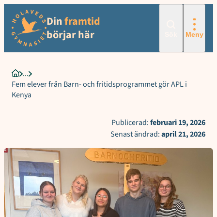
Sökord för intern sökning: Fem elever från Barn- och fritidsprogra
Hoppa
Din
framtid
till
innehåll
börjar här
Sök
Meny
Startsida
Fem elever från Barn- och fritidsprogrammet gör APL i
Kenya
Publicerad:
februari 19, 2026
Senast ändrad:
april 21, 2026