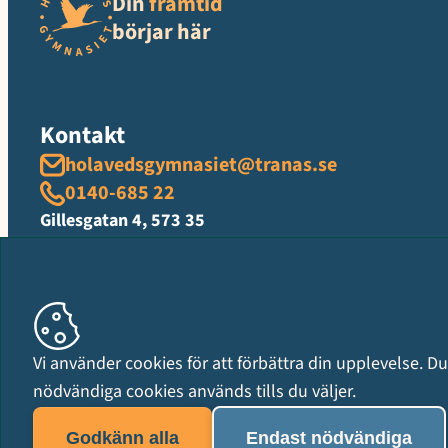
Din
framtid
börjar här
Kontakt
holavedsgymnasiet@tranas.se
0140-685 22
Gillesgatan 4, 573 35
Kontakta oss
Organisationsnummer
Vi använder cookies för att förbättra din upplevelse. Du 
212000-0597
nödvändiga cookies används tills du väljer.
Godkänn alla
Endast nödvändiga