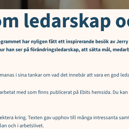
om ledarskap oc
ogrammet har nyligen fått ett inspirerande besök av Jerry
hur han ser på förändringsledarskap, att sätta mål, med
anas i sina tankar om vad det innebär att vara en god leda
r arbetat med som finns publicerat på Ebits hemsida. Du kan
lektera kring. Texten gav upphov till många intressanta samt
an och i arbetslivet.