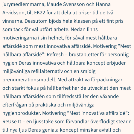
jurymedlemmarna, Maude Svensson och Hanna
Arvidsson, till EK22 för att dela ut priser till de två
vinnarna. Dessutom bjöds hela klassen på ett fint pris
som tack för väl utfört arbete. Nedan finns
motiveringarna i sin helhet, för såväl mest hållbara
affärsidé som mest innovativa affärsidé. Motivering ”Mest
hållbara affärsidé”: Refresh – brustabletter för personlig
hygien Deras innovativa och hållbara koncept erbjuder
miljövänliga refillalternativ och en smidig
prenumerationsmodell. Med attraktiva förpackningar
och starkt fokus på hållbarhet har de utvecklat den mest
hållbara affärsidén som tillfredsställer den växande
efterfrågan på praktiska och miljövänliga
hygienprodukter. Motivering ”Mest innovativa affärsidé”:
ReUse It – en ljusstake som förvandlar överflödigt stearin
till nya ljus Deras geniala koncept minskar avfall och