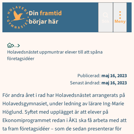
Sökord för intern sökning: Holavedsnästet uppmuntrar elever till 
Hoppa
Din
framtid
till
innehåll
börjar här
Sök
Meny
Startsida
Holavedsnästet uppmuntrar elever till att spåna
företagsidéer
Publicerad:
maj 16, 2023
Senast ändrad:
maj 16, 2023
För andra året i rad har Holavedsnästet arrangerats på
Holavedsgymnasiet, under ledning av lärare Ing-Marie
Höglund. Syftet med upplägget är att elever på
Ekonomiprogrammet redan i ÅK1 ska få arbeta med att
ta fram företagsidéer – som de sedan presenterar för