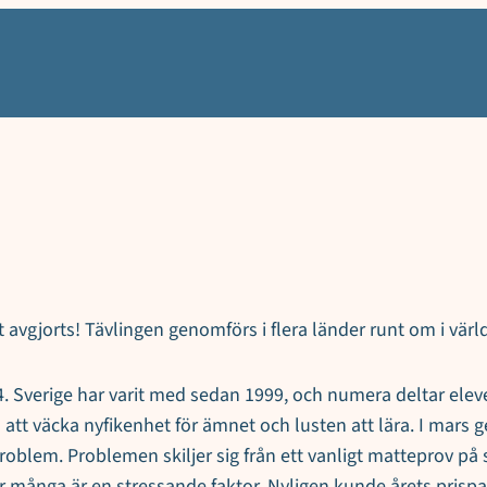
re korad
vgjorts! Tävlingen genomförs i flera länder runt om i värld
Sverige har varit med sedan 1999, och numera deltar elever 
tt väcka nyfikenhet för ämnet och lusten att lära. I mars 
roblem. Problemen skiljer sig från ett vanligt matteprov på s
för många är en stressande faktor. Nyligen kunde årets prisp