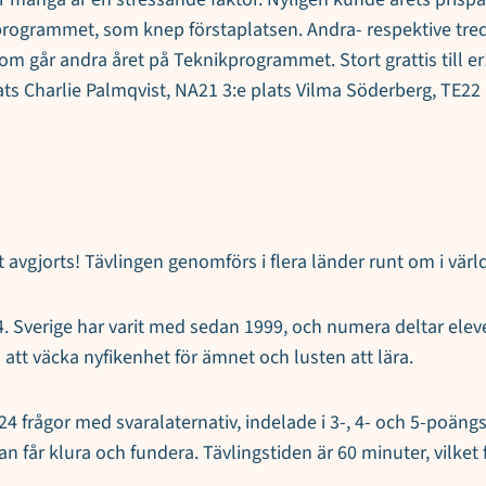
ogrammet, som knep förstaplatsen. Andra- respektive tredje
går andra året på Teknikprogrammet. Stort grattis till er
ats Charlie Palmqvist, NA21 3:e plats Vilma Söderberg, TE22
vgjorts! Tävlingen genomförs i flera länder runt om i värld
Sverige har varit med sedan 1999, och numera deltar elever 
tt väcka nyfikenhet för ämnet och lusten att lära.
 frågor med svaralaternativ, indelade i 3-, 4- och 5-poängs
man får klura och fundera. Tävlingstiden är 60 minuter, vilke