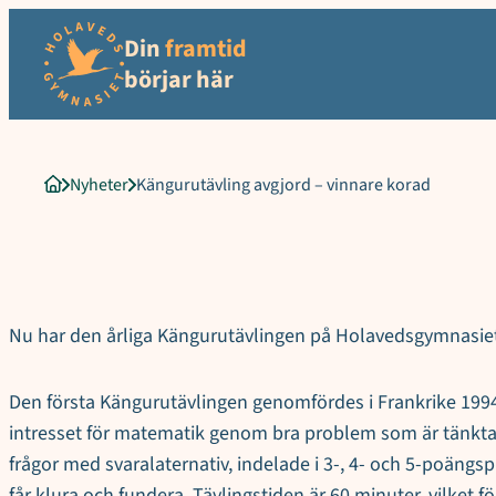
Sökord för intern sökning: Kängurutävling avgjord &#8211, vinna
Hoppa
Din
framtid
till
innehåll
börjar här
Nyheter
Kängurutävling avgjord – vinnare korad
Startsida
Nu har den årliga Kängurutävlingen på Holavedsgymnasiet a
Den första Kängurutävlingen genomfördes i Frankrike 1994. 
intresset för matematik genom bra problem som är tänkta a
frågor med svaralaternativ, indelade i 3-, 4- och 5-poängsp
får klura och fundera. Tävlingstiden är 60 minuter, vilket 