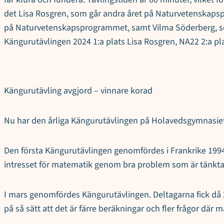
det Lisa Rosgren, som går andra året på Naturvetenskapspr
på Naturvetenskapsprogrammet, samt Vilma Söderberg, som 
Kängurutävlingen 2024 1:a plats Lisa Rosgren, NA22 2:a pl
Kängurutävling avgjord – vinnare korad
Nu har den årliga Kängurutävlingen på Holavedsgymnasiet a
Den första Kängurutävlingen genomfördes i Frankrike 1994. 
intresset för matematik genom bra problem som är tänkta a
I mars genomfördes Kängurutävlingen. Deltagarna fick då 24
på så sätt att det är färre beräkningar och fler frågor där 