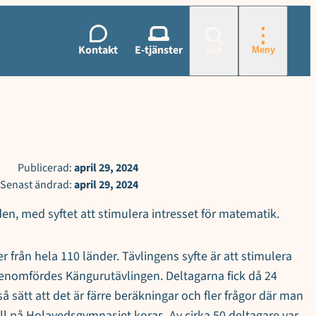
Kontakt
E-tjänster
Sök
Meny
Publicerad:
april 29, 2024
Senast ändrad:
april 29, 2024
en, med syftet att stimulera intresset för matematik.
från hela 110 länder. Tävlingens syfte är att stimulera
genomfördes Kängurutävlingen. Deltagarna fick då 24
å sätt att det är färre beräkningar och fler frågor där man
all på Holavedsgymnasiet koras. Av cirka 50 deltagare var