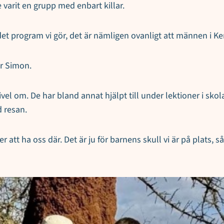
e varit en grupp med enbart killar.
a det program vi gör, det är nämligen ovanligt att männen i
er Simon.
ivel om. De har bland annat hjälpt till under lektioner i skol
 resan.
er att ha oss där. Det är ju för barnens skull vi är på plats,