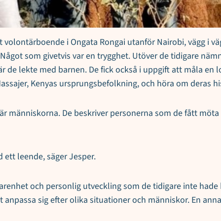
tt volontärboende i Ongata Rongai utanför Nairobi, vägg i 
Något som givetvis var en trygghet. Utöver de tidigare nämn
de lekte med barnen. De fick också i uppgift att måla en lok
ffa Massajer, Kenyas ursprungsbefolkning, och höra om deras hi
et är människorna. De beskriver personerna som de fått m
 ett leende, säger Jesper.
arenhet och personlig utveckling som de tidigare inte hade k
t anpassa sig efter olika situationer och människor. En an