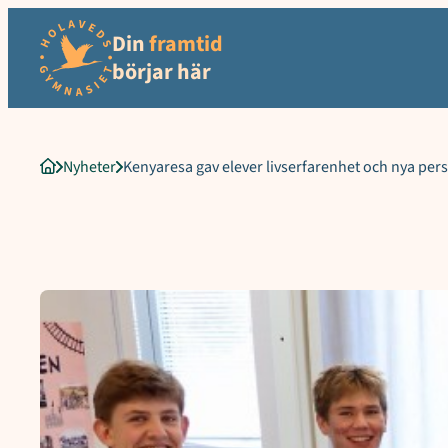
Sökord för intern sökning: Kenyaresa gav elever livserfarenhet oc
Hoppa
Din
framtid
till
innehåll
börjar här
Nyheter
Kenyaresa gav elever livserfarenhet och nya per
Startsida