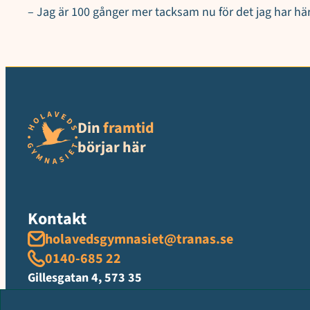
– Jag är 100 gånger mer tacksam nu för det jag har här
Din
framtid
börjar här
Kontakt
holavedsgymnasiet@tranas.se
0140-685 22
Gillesgatan 4, 573 35