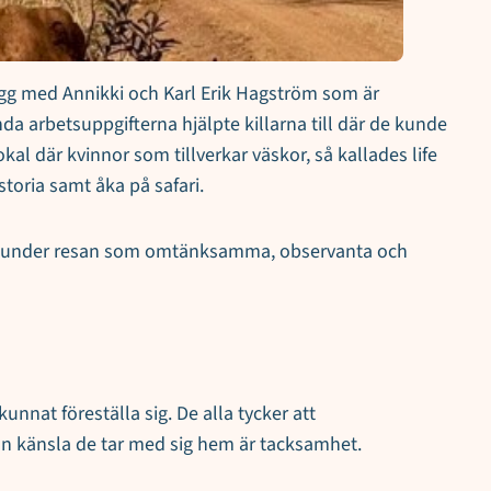
vägg med Annikki och Karl Erik Hagström som är
da arbetsuppgifterna hjälpte killarna till där de kunde
al där kvinnor som tillverkar väskor, så kallades life
storia samt åka på safari.
öta under resan som omtänksamma, observanta och
unnat föreställa sig. De alla tycker att
nan känsla de tar med sig hem är tacksamhet.