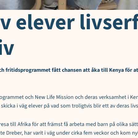
v elever livser
iv
h fritidsprogrammet fått chansen att åka till Kenya för at
grammet och New Life Mission och deras verksamhet i Kenya 
skicka i väg elever på vad som troligtvis blir ett av deras liv
esa till Afrika för att främst få arbeta med barn på olika sät
Dreber, har varit i väg under cirka fem veckor och kom nylig