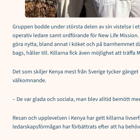
Gruppen bodde under största delen av sin vistelse i e
operativ ledare samt ordförande för New Life Mission. 
göra nytta, bland annat i köket och på barnhemmet där 
bags, håller till. Killarna fick även möjlighet att trä
Det som skiljer Kenya mest från Sverige tycker gäng
välkomnande.
– De var glada och sociala, man blev alltid bemött med
Resan och upplevelsen i Kenya har gett killarna livserf
ledarskapsförmågan har förbättrats efter att ha behöv