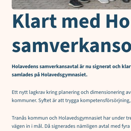
Klart med H
samverkans
Holavedens samverkansavtal är nu signerat och kla
samlades på Holavedsgymnasiet.
Ett nytt lagkrav kring planering och dimensionering
kommuner. Syftet är att trygga kompetensförsörjning, e
Tranås kommun och Holavedsgymnasiet har under tre år
vägen in i mål. Då signerades nämligen avtal med fy