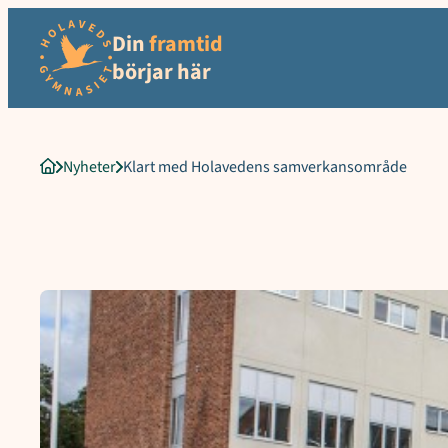
Sökord för intern sökning: Klart med Holavedens samverkansom
Hoppa
Din
framtid
till
innehåll
börjar här
Nyheter
Klart med Holavedens samverkansområde
Startsida