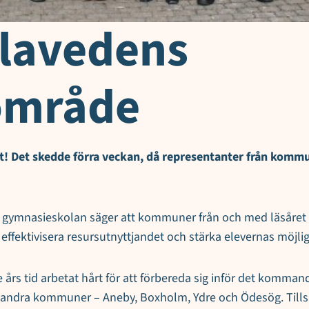
olavedens
område
rt! Det skedde förra veckan, då representanter från kom
 av gymnasieskolan säger att kommuner från och med läsår
ffektivisera resursutnyttjandet och stärka elevernas möjlighe
s tid arbetat hårt för att förbereda sig inför det komman
ra andra kommuner – Aneby, Boxholm, Ydre och Ödesög. Til