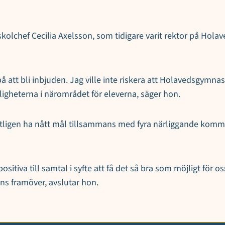
chef Cecilia Axelsson, som tidigare varit rektor på Holaved
 på att bli inbjuden. Jag ville inte riskera att Holavedsgymnas
igheterna i närområdet för eleverna, säger hon.
 äntligen ha nått mål tillsammans med fyra närliggande komm
iva till samtal i syfte att få det så bra som möjligt för os
ns framöver, avslutar hon.