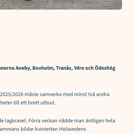
munerna Aneby, Boxholm, Tranås, Ydre och Ödeshög
et 2025/2026 måste samverka med minst två andra
ter till ett brett utbud.
de lagkravet. Förra veckan nådde man äntligen hela
lsammans bildar kvintetten Holavedens