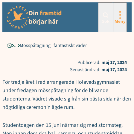
Sökord för intern sökning: Mösspåtagning i fantastiskt väder
Hoppa
Din
framtid
till
innehåll
börjar här
Sök
Meny
Mösspåtagning i fantastiskt väder
Startsida
Publicerad:
maj 17, 2024
Senast ändrad:
maj 17, 2024
För tredje året i rad arrangerade Holavedsgymnasiet
under fredagen mösspåtagning för de blivande
studenterna. Vädret visade sig från sin bästa sida när den
högtidliga ceremonin ägde rum.
Studentdagen den 15 juni närmar sig med stormsteg.
Men innan dess ska bal, karneval och studentmiddag