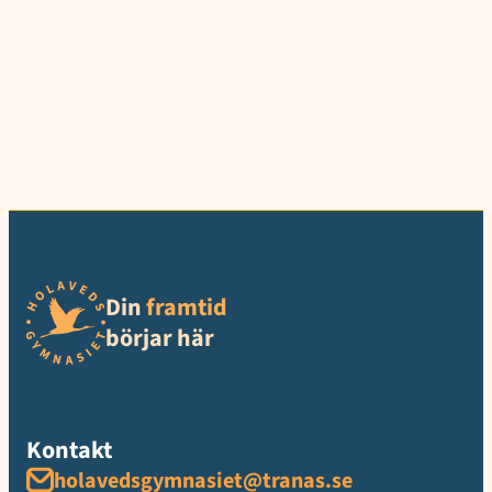
Din
framtid
börjar här
Kontakt
holavedsgymnasiet@tranas.se