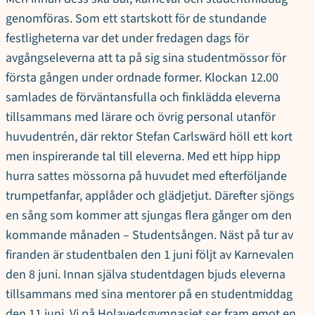
genomföras. Som ett startskott för de stundande
festligheterna var det under fredagen dags för
avgångseleverna att ta på sig sina studentmössor för
första gången under ordnade former. Klockan 12.00
samlades de förväntansfulla och finklädda eleverna
tillsammans med lärare och övrig personal utanför
huvudentrén, där rektor Stefan Carlswärd höll ett kort
men inspirerande tal till eleverna. Med ett hipp hipp
hurra sattes mössorna på huvudet med efterföljande
trumpetfanfar, applåder och glädjetjut. Därefter sjöngs
en sång som kommer att sjungas flera gånger om den
kommande månaden – Studentsången. Näst på tur av
firanden är studentbalen den 1 juni följt av Karnevalen
den 8 juni. Innan själva studentdagen bjuds eleverna
tillsammans med sina mentorer på en studentmiddag
den 11 juni. Vi på Holavedsgymnasiet ser fram emot en