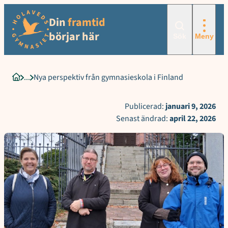
Sökord för intern sökning: Nya perspektiv från gymnasieskola i F
Hoppa
Din
framtid
till
innehåll
börjar här
Sök
Meny
Nya perspektiv från gymnasieskola i Finland
Startsida
Publicerad:
januari 9, 2026
Senast ändrad:
april 22, 2026