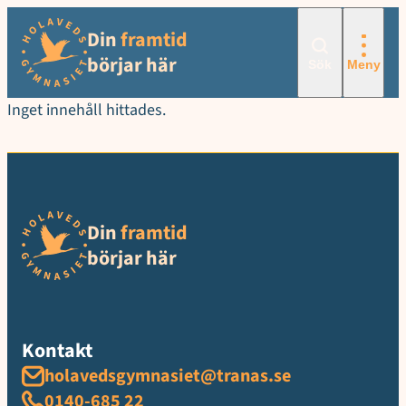
Hoppa
Din
framtid
till
innehåll
börjar här
Sök
Meny
Inget innehåll hittades.
Din
framtid
börjar här
Kontakt
holavedsgymnasiet@tranas.se
0140-685 22